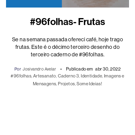
#96folhas- Frutas
Se na semana passada ofereci café, hoje trago
frutas. Este é o décimo terceiro desenho do
terceiro caderno de #96folhas.
Publicado em
abr 30, 2022
Por
Josivandro Avelar
#96folhas
, 
Artesanato
, 
Caderno 3
, 
Identidade
, 
Imagens e
Mensagens
, 
Projetos
, 
Some Ideias!