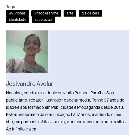
e
a
e
sk
s
y
e
Tags
b
d
dI
y
A
Li
#96folhas
#naodesanime
arte
giz de cera
o
s
n
p
n
identidade
superação
o
p
k
k
Josivandro Avelar
Nascido, criado e residente em João Pessoa, Paraíba. Sou
publicitário, redator, ilustrador e social media. Tenho 37 anos de
idade e sou formado em Publicidade e Propaganda desde 2013.
Estou nesse meio da comunicação há 17 anos, mantendo o meu
site, um podcast, mídias sociais, e colaborando com outros sites.
Ao infinito e além!