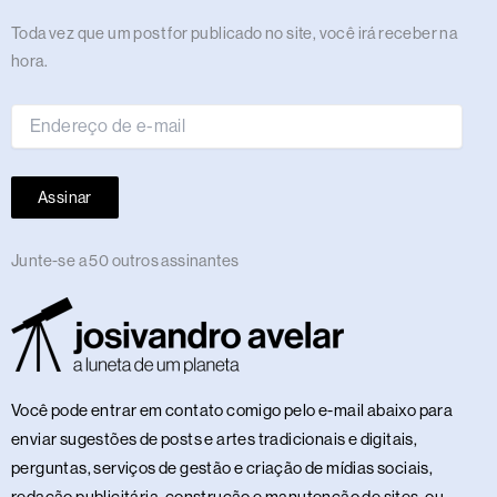
m
r
t
Endereço
Toda vez que um post for publicado no site, você irá receber na
de
hora.
e-
mail
Assinar
Junte-se a 50 outros assinantes
Você pode entrar em contato comigo pelo e-mail abaixo para
enviar sugestões de posts e artes tradicionais e digitais,
perguntas, serviços de gestão e criação de mídias sociais,
redação publicitária, construção e manutenção de sites, ou