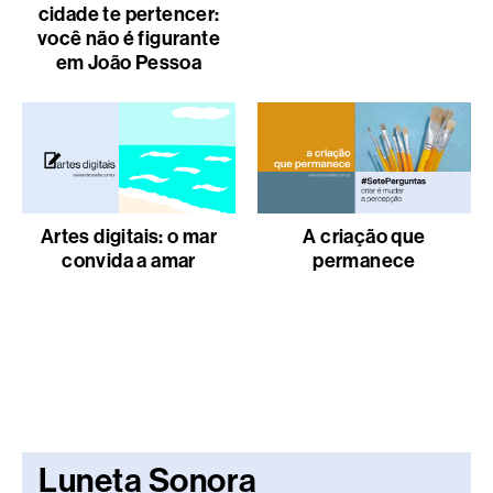
cidade te pertencer:
você não é figurante
em João Pessoa
Artes digitais: o mar
A criação que
convida a amar
permanece
Luneta Sonora