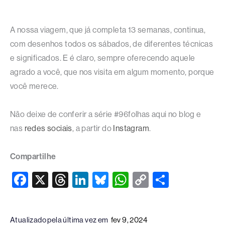
A nossa viagem, que já completa 13 semanas, continua,
com desenhos todos os sábados, de diferentes técnicas
e significados. E é claro, sempre oferecendo aquele
agrado a você, que nos visita em algum momento, porque
você merece.
Não deixe de conferir a série #96folhas aqui no blog e
nas
redes sociais
, a partir do
Instagram
.
Compartilhe
F
X
T
Li
Bl
W
C
S
a
hr
n
u
h
o
h
c
e
k
e
at
p
ar
Atualizado pela última vez em
fev 9, 2024