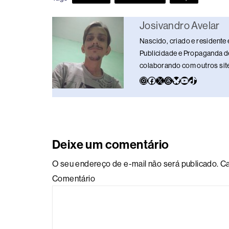
b
d
dI
y
A
Li
o
s
n
p
n
Josivandro Avelar
o
p
k
Nascido, criado e residente 
k
Publicidade e Propaganda de
colaborando com outros sites
Deixe um comentário
O seu endereço de e-mail não será publicado.
Ca
Comentário