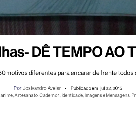
lhas- DÊ TEMPO AO
30 motivos diferentes para encarar de frente todos
Por
Josivandro Avelar
Publicado em
jul 22, 2015
sanime
, 
Artesanato
, 
Caderno 1
, 
Identidade
, 
Imagens e Mensagens
, 
Pr