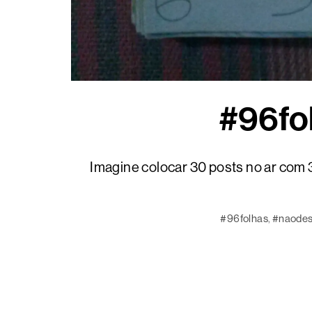
#96fo
Imagine colocar 30 posts no ar com 
#96folhas
, 
#naode