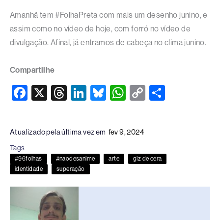
Amanhã tem #FolhaPreta com mais um desenho junino, e
assim como no vídeo de hoje, com forró no vídeo de
divulgação. Afinal, já entramos de cabeça no clima junino.
Compartilhe
F
X
T
Li
Bl
W
C
S
a
hr
n
u
h
o
h
c
e
k
e
at
p
ar
Atualizado pela última vez em
fev 9, 2024
e
a
e
sk
s
y
e
Tags
b
d
dI
y
A
Li
#96folhas
#naodesanime
arte
giz de cera
o
s
n
p
n
identidade
superação
o
p
k
k