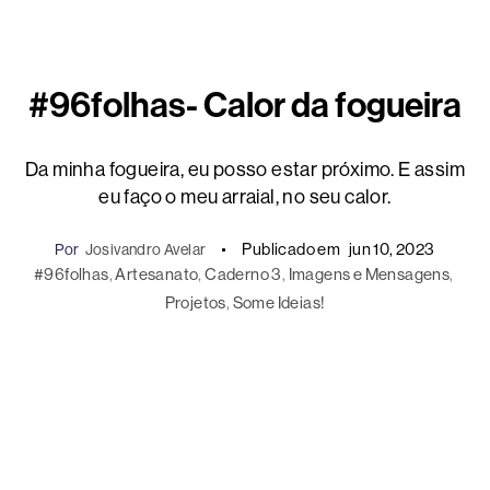
#96folhas- Calor da fogueira
Da minha fogueira, eu posso estar próximo. E assim
eu faço o meu arraial, no seu calor.
Publicado em
jun 10, 2023
Por
Josivandro Avelar
#96folhas
, 
Artesanato
, 
Caderno 3
, 
Imagens e Mensagens
, 
Projetos
, 
Some Ideias!