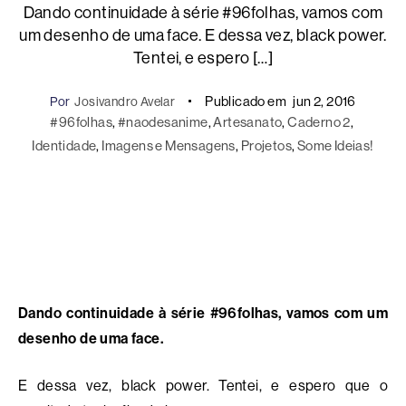
Dando continuidade à série #96folhas, vamos com
um desenho de uma face. E dessa vez, black power.
Tentei, e espero […]
Publicado em
jun 2, 2016
Por
Josivandro Avelar
#96folhas
, 
#naodesanime
, 
Artesanato
, 
Caderno 2
, 
Identidade
, 
Imagens e Mensagens
, 
Projetos
, 
Some Ideias!
Dando continuidade à série #96folhas, vamos com um
desenho de uma face.
E dessa vez, black power. Tentei, e espero que o