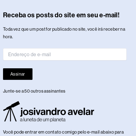
a
b
i
a
e
u
e
s
l
o
n
o
i
g
g
o
t
d
d
b
r
a
r
k
c
d
f
r
r
o
t
s
i
e
e
p
e
o
y
a
Receba os posts do site em seu e-mail!
a
k
e
n
s
p
n
m
m
r
t
Endereço
Toda vez que um post for publicado no site, você irá receber na
de
hora.
e-
mail
Assinar
Junte-se a 50 outros assinantes
Você pode entrar em contato comigo pelo e-mail abaixo para