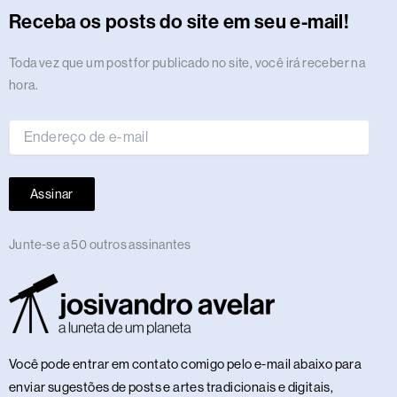
r
o
t
s
i
e
a
e
p
e
o
y
Receba os posts do site em seu e-mail!
a
k
e
n
m
s
p
n
m
r
t
Endereço
Toda vez que um post for publicado no site, você irá receber na
de
hora.
e-
mail
Assinar
Junte-se a 50 outros assinantes
Você pode entrar em contato comigo pelo e-mail abaixo para
enviar sugestões de posts e artes tradicionais e digitais,