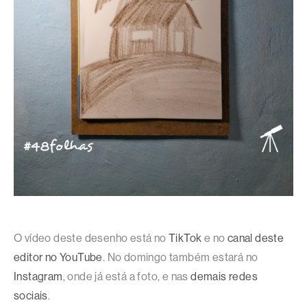
O vídeo deste desenho está no
TikTok
e no
canal deste
editor no YouTube
. No domingo também estará no
Instagram
, onde já está a foto, e nas
demais redes
sociais
.