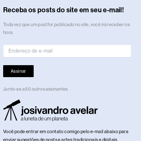
r
o
t
s
i
e
a
e
p
e
o
y
Receba os posts do site em seu e-mail!
a
k
e
n
m
s
p
n
m
r
t
Endereço
Toda vez que um post for publicado no site, você irá receber na
de
hora.
e-
mail
Assinar
Junte-se a 50 outros assinantes
Você pode entrar em contato comigo pelo e-mail abaixo para
enviar sugestões de posts e artes tradicionais e digitais,