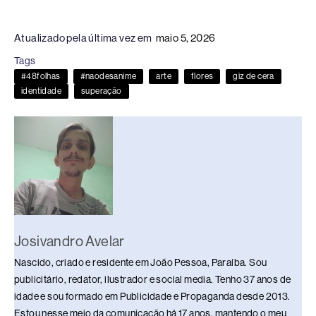
a
hr
n
u
h
o
h
c
e
k
e
at
p
ar
Atualizado pela última vez em
maio 5, 2026
e
a
e
sk
s
y
e
Tags
b
d
dI
y
A
Li
#48folhas
#naodesanime
arte
flores
giz de cera
o
s
n
p
n
identidade
superação
o
p
k
k
Josivandro Avelar
Nascido, criado e residente em João Pessoa, Paraíba. Sou
publicitário, redator, ilustrador e social media. Tenho 37 anos de
idade e sou formado em Publicidade e Propaganda desde 2013.
Estou nesse meio da comunicação há 17 anos, mantendo o meu