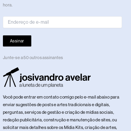
de
hora.
e-
mail
Assinar
Junte-se a 50 outros assinantes
Você pode entrar em contato comigo pelo e-mail abaixo para
enviar sugestões de posts e artes tradicionais e digitais,
perguntas, serviços de gestão e criação de mídias sociais,
redação publicitária, construção e manutenção de sites, ou
solicitar mais detalhes sobre os Mídia Kits, criação de artes,