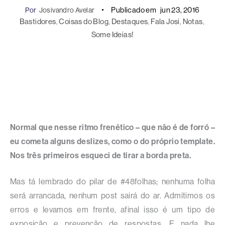
Publicado em
jun 23, 2016
Por
Josivandro Avelar
Bastidores
, 
Coisas do Blog
, 
Destaques
, 
Fala Josi
, 
Notas
, 
Some Ideias!
Normal que nesse ritmo frenético – que não é de forró –
eu cometa alguns deslizes, como o do próprio template.
Nos três primeiros esqueci de tirar a borda preta.
Mas tá lembrado do pilar de #48folhas; nenhuma folha
será arrancada, nenhum post sairá do ar. Admitimos os
erros e levamos em frente, afinal isso é um tipo de
exposição e prevenção de respostas. E nada lhe