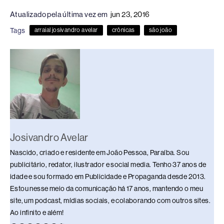
c
e
k
e
at
p
ar
Atualizado pela última vez em
jun 23, 2016
e
a
e
sk
s
y
e
Tags
arraial josivandro avelar
crônicas
são joão
b
d
dI
y
A
Li
o
s
n
p
n
o
p
k
k
Josivandro Avelar
Nascido, criado e residente em João Pessoa, Paraíba. Sou
publicitário, redator, ilustrador e social media. Tenho 37 anos de
idade e sou formado em Publicidade e Propaganda desde 2013.
Estou nesse meio da comunicação há 17 anos, mantendo o meu
site, um podcast, mídias sociais, e colaborando com outros sites.
Ao infinito e além!