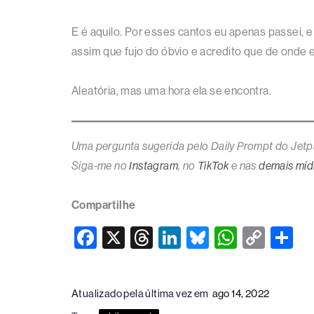
E é aquilo. Por esses cantos eu apenas passei, e
assim que fujo do óbvio e acredito que de onde e
Aleatória, mas uma hora ela se encontra.
Uma pergunta sugerida pelo Daily Prompt do Jetp
Siga-me no
Instagram
, no
TikTok
e nas
demais mídi
Compartilhe
F
X
T
Li
Bl
W
C
S
a
hr
n
u
h
o
h
c
e
k
e
at
p
ar
Atualizado pela última vez em
ago 14, 2022
e
a
e
sk
s
y
e