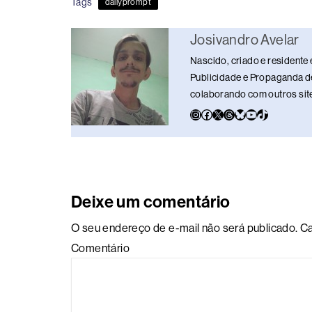
Tags
dailyprompt
b
d
dI
y
A
Li
o
s
n
p
n
Josivandro Avelar
o
p
k
Nascido, criado e residente 
k
Publicidade e Propaganda de
colaborando com outros sites
Deixe um comentário
O seu endereço de e-mail não será publicado.
Ca
Comentário