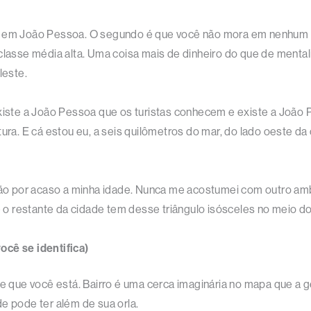
ido em João Pessoa. O segundo é que você não mora em nenhum
classe média alta. Uma coisa mais de dinheiro do que de mental
leste.
Existe a João Pessoa que os turistas conhecem e existe a João
tura. E cá estou eu, a seis quilômetros do mar, do lado oeste d
 não por acaso a minha idade. Nunca me acostumei com outro a
 o restante da cidade tem desse triângulo isósceles no meio 
ocê se identifica)
le que você está. Bairro é uma cerca imaginária no mapa que a g
e pode ter além de sua orla.