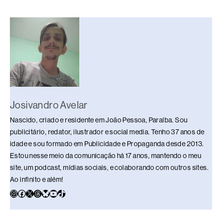
e
a
e
sk
s
y
e
b
d
dI
y
A
Li
o
s
n
p
n
o
p
k
k
Josivandro Avelar
Nascido, criado e residente em João Pessoa, Paraíba. Sou
publicitário, redator, ilustrador e social media. Tenho 37 anos de
idade e sou formado em Publicidade e Propaganda desde 2013.
Estou nesse meio da comunicação há 17 anos, mantendo o meu
site, um podcast, mídias sociais, e colaborando com outros sites.
Ao infinito e além!