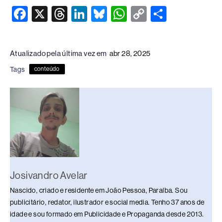
F
X
T
Li
Bl
W
C
S
a
hr
n
u
h
o
h
c
e
k
e
at
p
ar
Atualizado pela última vez em
abr 28, 2025
e
a
e
sk
s
y
e
Tags
conteúdo
b
d
dI
y
A
Li
o
s
n
p
n
o
p
k
k
Josivandro Avelar
Nascido, criado e residente em João Pessoa, Paraíba. Sou
publicitário, redator, ilustrador e social media. Tenho 37 anos de
idade e sou formado em Publicidade e Propaganda desde 2013.