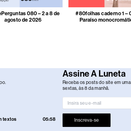
Perguntas 080 – 2 a 8 de
#80folhas caderno 1 – 
agosto de 2026
Paraíso monocromáti
Assine A Luneta
po.
Receba os posts do site em uma 
sextas, às 8 da manhã.
m textos
05:58
Inscreva-se