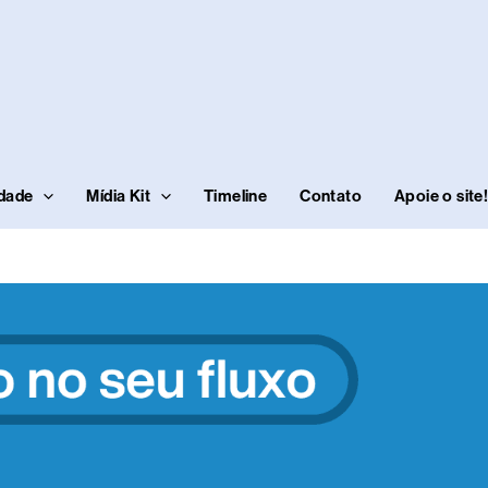
idade
Mídia Kit
Timeline
Contato
Apoie o site