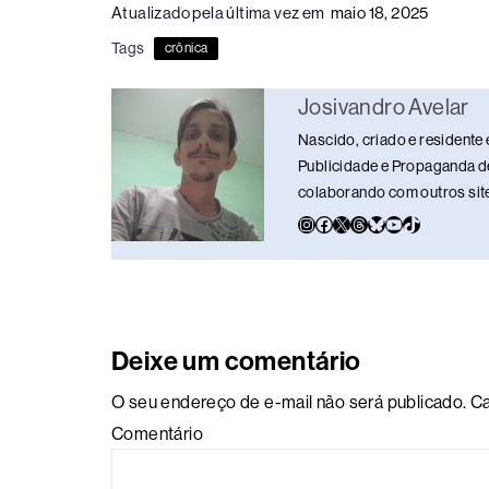
Atualizado pela última vez em
maio 18, 2025
e
a
e
sk
s
y
e
Tags
crônica
b
d
dI
y
A
Li
o
s
n
p
n
Josivandro Avelar
o
p
k
Nascido, criado e residente 
k
Publicidade e Propaganda de
colaborando com outros sites
Deixe um comentário
O seu endereço de e-mail não será publicado.
Ca
Comentário