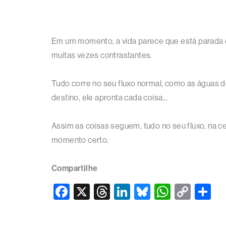
Em um momento, a vida parece que está parada e 
muitas vezes contrastantes.
Tudo corre no seu fluxo normal, como as águas de 
destino, ele apronta cada coisa…
Assim as coisas seguem, tudo no seu fluxo, na c
momento certo.
Compartilhe
F
X
T
Li
Bl
W
C
S
a
hr
n
u
h
o
h
c
e
k
e
at
p
ar