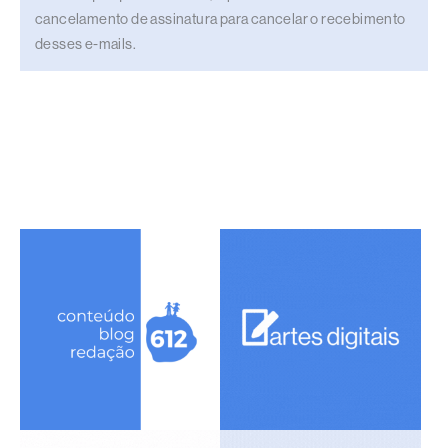
cancelamento de assinatura para cancelar o recebimento
desses e-mails.