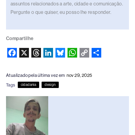
assuntos relacionados a arte, cidade e comunicação.
Pergunte o que quiser, eu posso lhe responder.
Compartilhe
F
X
T
L
B
W
C
S
a
h
i
l
h
o
h
Atualizado pela última vez em
nov 29, 2025
c
r
n
u
a
p
a
Tags
cidadania
design
e
e
k
e
t
y
r
b
a
e
s
s
L
e
o
d
d
k
A
i
o
s
I
y
p
n
k
n
p
k