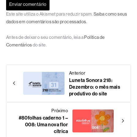
Este site utiliza o Akismet para reduzir spam.
Saiba como seus
dados em comentários são processados
.
Antes de deixar o seu comentário, leia a
Política de
Comentários
do site.
Anterior
Luneta Sonora 218:
Dezembro: o mês mais
produtivo do site
Próximo
#80folhas caderno 1 –
008: Uma nova flor
cítrica