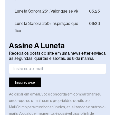
Luneta Sonora 251: Valor que se vê
05:25
Luneta Sonora 250: Inspiração que
06:23
fica
Assine A Luneta
Receba os posts do site em uma newsletter enviada
às segundas, quartas e sextas, às 8 da manhã.
Inscreva-se
Ao clicar em enviar, você concorda em compartilhar seu
endereço de e-mail com o proprietário do site e o
MailChimp para receber anúncios, atualizações e outros e-
mails. A qualquer momento, é possível usar o link de