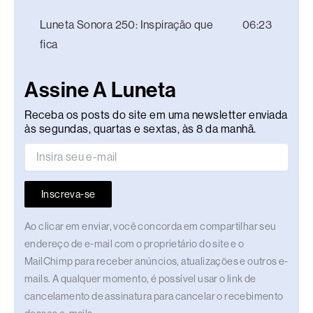
Luneta Sonora 250: Inspiração que
06:23
fica
Assine A Luneta
Receba os posts do site em uma newsletter enviada
às segundas, quartas e sextas, às 8 da manhã.
Inscreva-se
Ao clicar em enviar, você concorda em compartilhar seu
endereço de e-mail com o proprietário do site e o
MailChimp para receber anúncios, atualizações e outros e-
mails. A qualquer momento, é possível usar o link de
cancelamento de assinatura para cancelar o recebimento