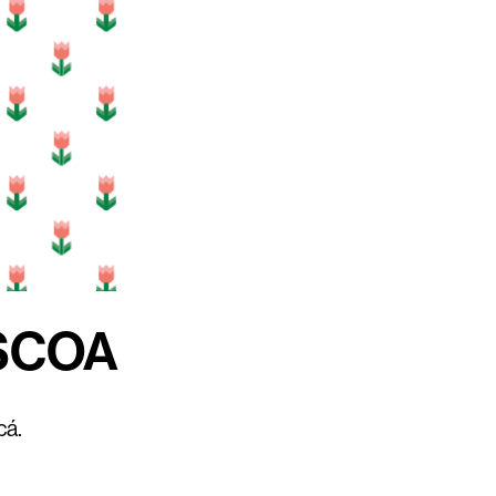
SCOA
cá.