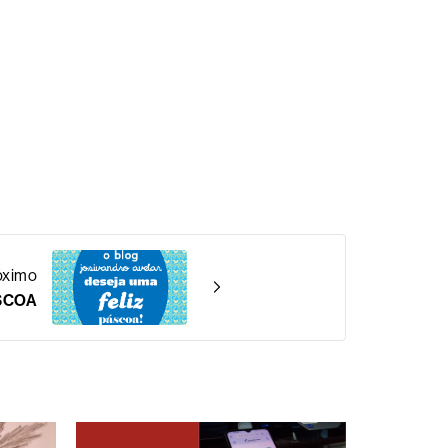
óximo
SCOA