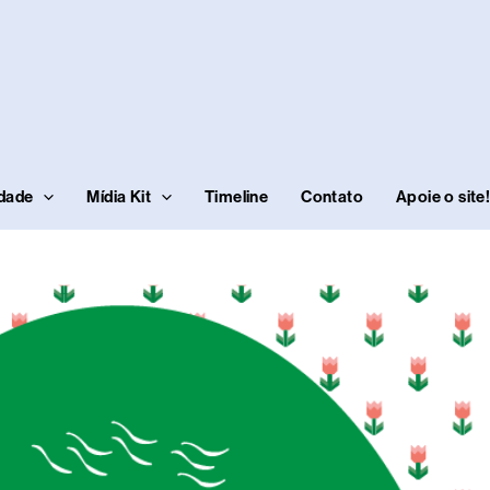
idade
Mídia Kit
Timeline
Contato
Apoie o site