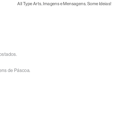
All Type Arts
, 
Imagens e Mensagens
, 
Some Ideias!
ostados.
ens de Páscoa.