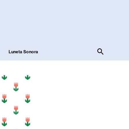
Pesquisar
!
Luneta Sonora