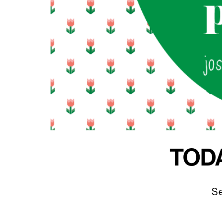
TOD
Se