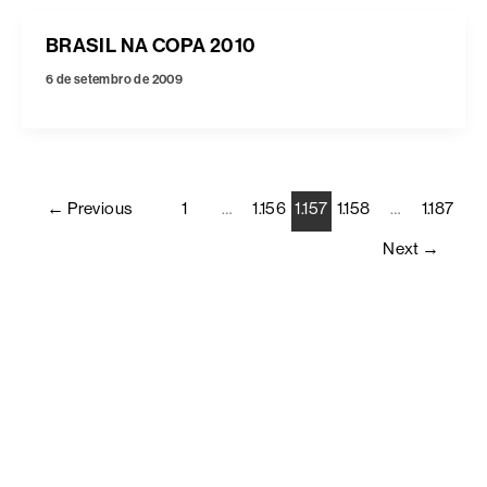
BRASIL NA COPA 2010
6 de setembro de 2009
←
Previous
1
…
1.156
1.157
1.158
…
1.187
Next
→