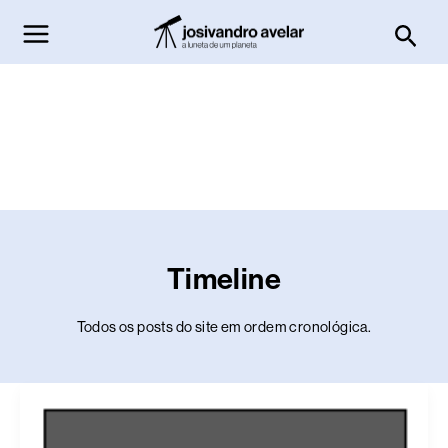
Ir
Pesq
para
o
conteúdo
Timeline
Todos os posts do site em ordem cronológica.