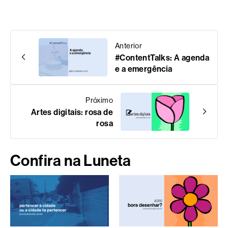
Anterior
#ContentTalks: A agenda
e a emergência
Próximo
Artes digitais: rosa de
rosa
Confira na Luneta