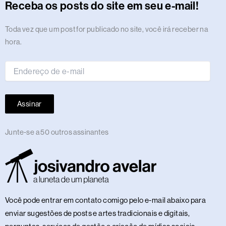
r
o
t
s
i
e
a
e
p
e
o
y
Receba os posts do site em seu e-mail!
a
k
e
n
m
s
p
n
m
r
t
Endereço
Toda vez que um post for publicado no site, você irá receber na
de
hora.
e-
mail
Assinar
Junte-se a 50 outros assinantes
Você pode entrar em contato comigo pelo e-mail abaixo para
enviar sugestões de posts e artes tradicionais e digitais,