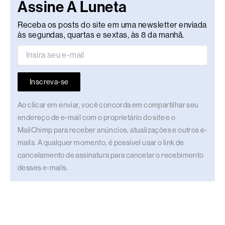
Assine A Luneta
Receba os posts do site em uma newsletter enviada
às segundas, quartas e sextas, às 8 da manhã.
Inscreva-se
Ao clicar em enviar, você concorda em compartilhar seu
endereço de e-mail com o proprietário do site e o
MailChimp para receber anúncios, atualizações e outros e-
mails. A qualquer momento, é possível usar o link de
cancelamento de assinatura para cancelar o recebimento
desses e-mails.