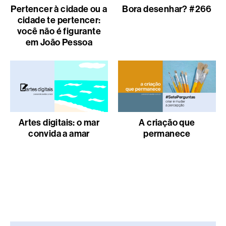
Pertencer à cidade ou a
Bora desenhar? #266
cidade te pertencer:
você não é figurante
em João Pessoa
Artes digitais: o mar
A criação que
convida a amar
permanece