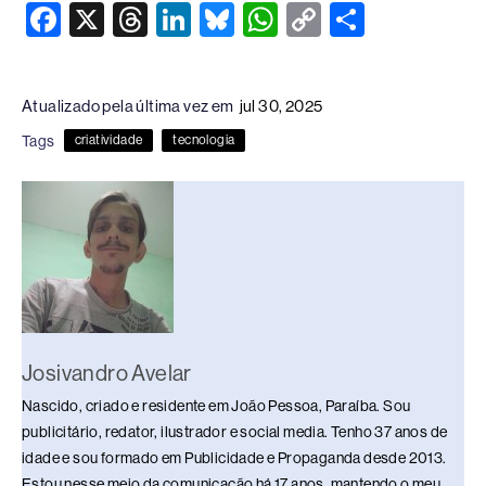
F
X
T
Li
Bl
W
C
S
a
hr
n
u
h
o
h
c
e
k
e
at
p
ar
Atualizado pela última vez em
jul 30, 2025
e
a
e
sk
s
y
e
Tags
criatividade
tecnologia
b
d
dI
y
A
Li
o
s
n
p
n
o
p
k
k
Josivandro Avelar
Nascido, criado e residente em João Pessoa, Paraíba. Sou
publicitário, redator, ilustrador e social media. Tenho 37 anos de
idade e sou formado em Publicidade e Propaganda desde 2013.
Estou nesse meio da comunicação há 17 anos, mantendo o meu