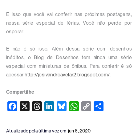
É isso que você vai conferir nas próximas postagens,
nessa série especial de férias. Você não perde por
esperar.
E não é só isso. Além dessa série com desenhos
inéditos, o Blog de Desenhos tem ainda uma série
especial com miniaturas de ônibus. Para conferir é só
acessar
http://josivandroavelar2.blogspot.com/
.
Compartilhe
F
X
T
Li
Bl
W
C
S
a
hr
n
u
h
o
h
c
e
k
e
at
p
ar
Atualizado pela última vez em
jun 6, 2020
e
a
e
sk
s
y
e