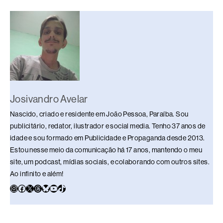
b
d
dI
y
A
Li
o
s
n
p
n
o
p
k
k
Josivandro Avelar
Nascido, criado e residente em João Pessoa, Paraíba. Sou
publicitário, redator, ilustrador e social media. Tenho 37 anos de
idade e sou formado em Publicidade e Propaganda desde 2013.
Estou nesse meio da comunicação há 17 anos, mantendo o meu
site, um podcast, mídias sociais, e colaborando com outros sites.
Ao infinito e além!