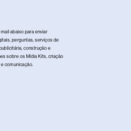
s
a
p
p
mail abaixo para enviar
itais, perguntas, serviços de
ublicitária, construção e
es sobre os Mídia Kits, criação
te e comunicação.