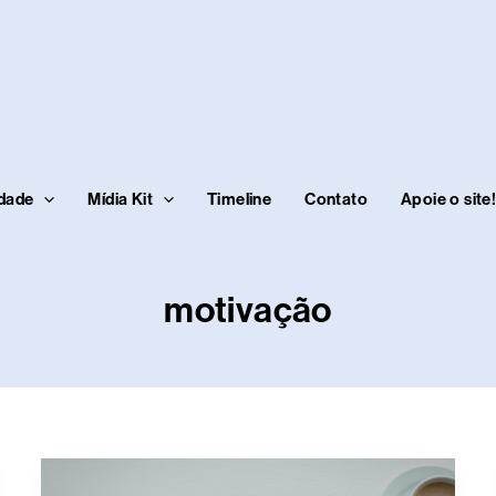
idade
Mídia Kit
Timeline
Contato
Apoie o site
motivação