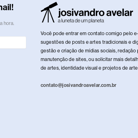
e
u
e
l
o
n
o
i
g
ail!
d
b
r
r
k
c
d
f
r
i
e
e
e
o
y
a
a hora.
n
s
n
m
Você pode entrar em contato comigo pelo e-
t
sugestões de posts e artes tradicionais e dig
gestão e criação de mídias sociais, redação p
manutenção de sites, ou solicitar mais detalh
de artes, identidade visual e projetos de ar
contato@josivandroavelar.com.br