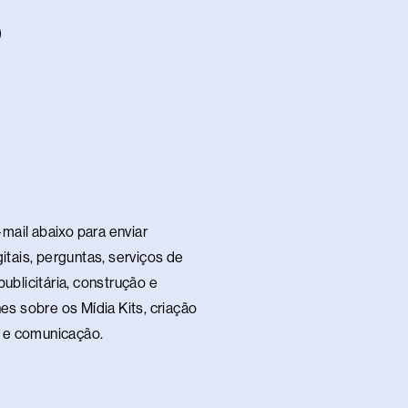
W
h
a
s
a
p
p
mail abaixo para enviar
itais, perguntas, serviços de
ublicitária, construção e
es sobre os Mídia Kits, criação
te e comunicação.