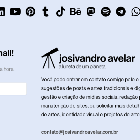
L
Y
P
T
T
B
M
S
T
i
o
i
u
i
e
a
p
e
n
u
n
m
k
h
s
o
l
k
t
t
b
t
a
t
t
e
t
e
u
e
l
o
n
o
i
g
ail!
d
b
r
r
k
c
d
f
r
i
e
e
e
o
y
a
a hora.
n
s
n
m
Você pode entrar em contato comigo pelo e-
t
sugestões de posts e artes tradicionais e dig
gestão e criação de mídias sociais, redação p
manutenção de sites, ou solicitar mais detalh
de artes, identidade visual e projetos de ar
contato@josivandroavelar.com.br