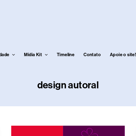
idade
Mídia Kit
Timeline
Contato
Apoie o site
design autoral