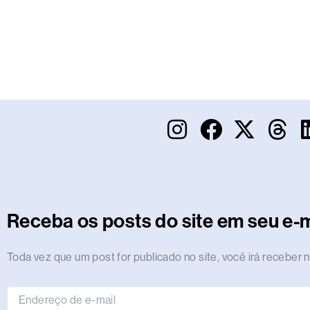
I
F
X
T
n
a
-
h
s
c
t
r
t
e
w
e
a
b
i
a
Receba os posts do site em seu e-m
g
o
t
d
r
o
t
s
Endereço
Toda vez que um post for publicado no site, você irá receber n
de
a
k
e
e-
m
r
mail