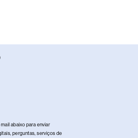
W
h
a
s
a
p
p
mail abaixo para enviar
itais, perguntas, serviços de