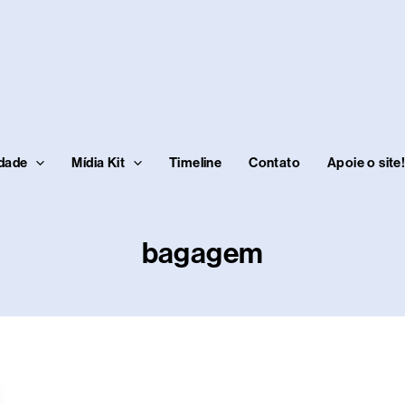
idade
Mídia Kit
Timeline
Contato
Apoie o site
bagagem