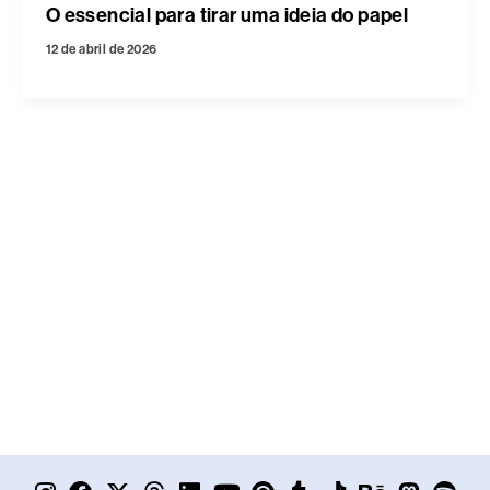
O essencial para tirar uma ideia do papel
12 de abril de 2026
I
F
X
T
L
Y
T
P
W
T
T
B
M
S