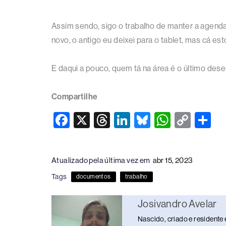
Assim sendo, sigo o trabalho de manter a agend
novo, o antigo eu deixei para o tablet, mas cá 
E daqui a pouco, quem tá na área é o último des
Compartilhe
F
X
T
Li
Bl
W
C
S
a
hr
n
u
h
o
h
c
e
k
e
at
p
ar
Atualizado pela última vez em
abr 15, 2023
e
a
e
sk
s
y
e
Tags
documentos
trabalho
b
d
dI
y
A
Li
o
s
n
p
n
Josivandro Avelar
o
p
k
Nascido, criado e residente 