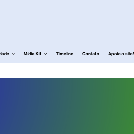
idade
Mídia Kit
Timeline
Contato
Apoie o site