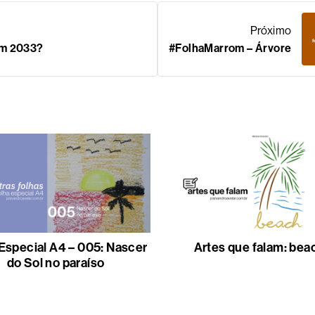
Próximo
em 2033?
#FolhaMarrom – Árvore
Especial A4 – 005: Nascer
Artes que falam: bea
do Sol no paraíso