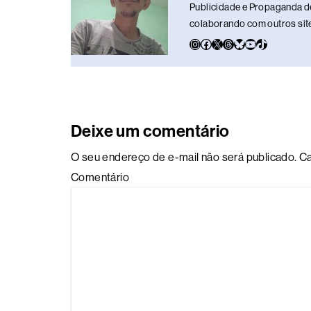
k
Publicidade e Propaganda de
colaborando com outros sites
Deixe um comentário
O seu endereço de e-mail não será publicado.
Ca
Comentário