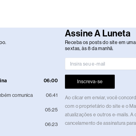
Assine A Luneta
po.
Receba os posts do site em uma 
sextas, às 8 da manhã.
ina
06:00
Inscreva-se
ambém comunica
06:41
Ao clicar em enviar, você conco
com o proprietário do site e o M
05:25
atualizações e outros e-mails. A 
cancelamento de assinatura para
06:23