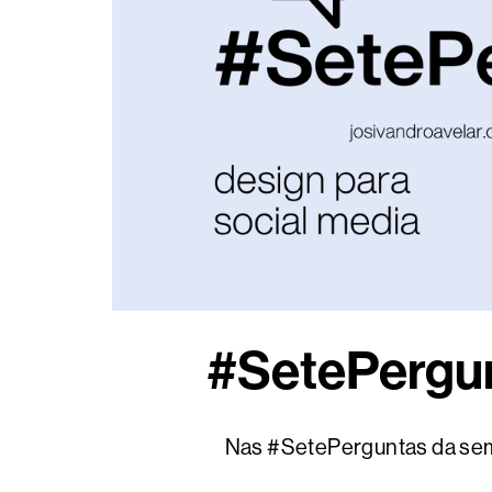
#SetePergun
Nas #SetePerguntas da seman