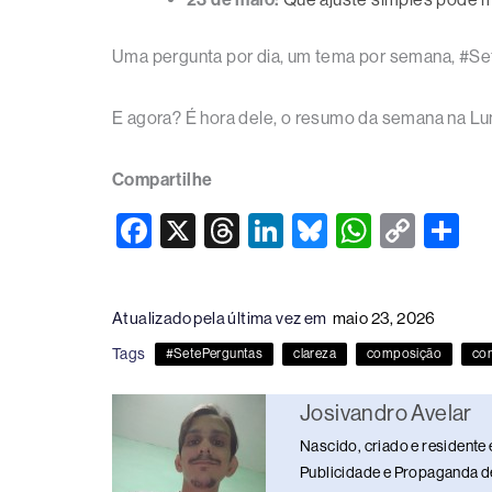
Uma pergunta por dia, um tema por semana, #Se
E agora? É hora dele, o resumo da semana na Lu
Compartilhe
F
X
T
Li
Bl
W
C
S
a
hr
n
u
h
o
h
c
e
k
e
at
p
ar
Atualizado pela última vez em
maio 23, 2026
e
a
e
sk
s
y
e
Tags
#SetePerguntas
clareza
composição
con
b
d
dI
y
A
Li
o
s
n
p
n
Josivandro Avelar
o
p
k
Nascido, criado e residente 
k
Publicidade e Propaganda de