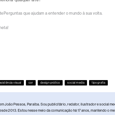
tePerguntas que ajudam a entender o mundo à sua volta.
neta!
sistência visual
cor
design prático
social media
tipografia
em João Pessoa, Paraíba. Sou publicitário, redator, ilustrador e social 
sde 2013. Estou nesse meio da comunicação há 17 anos, mantendo o meu 