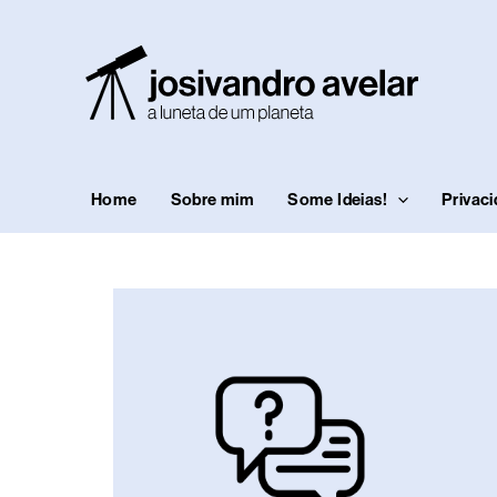
Ir
para
o
conteúdo
Home
Sobre mim
Some Ideias!
Privac