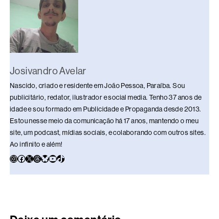
o
p
k
k
Josivandro Avelar
Nascido, criado e residente em João Pessoa, Paraíba. Sou
publicitário, redator, ilustrador e social media. Tenho 37 anos de
idade e sou formado em Publicidade e Propaganda desde 2013.
Estou nesse meio da comunicação há 17 anos, mantendo o meu
site, um podcast, mídias sociais, e colaborando com outros sites.
Ao infinito e além!