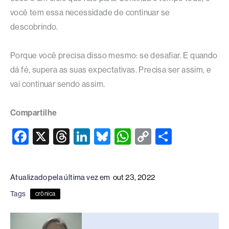
você tem essa necessidade de continuar se
descobrindo.
Porque você precisa disso mesmo: se desafiar. E quando
dá fé, supera as suas expectativas. Precisa ser assim, e
vai continuar sendo assim.
Compartilhe
F
X
T
Li
Bl
W
C
S
a
hr
n
u
h
o
h
c
e
k
e
at
p
ar
Atualizado pela última vez em
out 23, 2022
e
a
e
sk
s
y
e
Tags
crônica
b
d
dI
y
A
Li
o
s
n
p
n