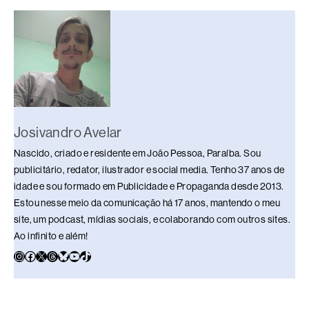
o
s
n
p
n
o
p
k
k
Josivandro Avelar
Nascido, criado e residente em João Pessoa, Paraíba. Sou
publicitário, redator, ilustrador e social media. Tenho 37 anos de
idade e sou formado em Publicidade e Propaganda desde 2013.
Estou nesse meio da comunicação há 17 anos, mantendo o meu
site, um podcast, mídias sociais, e colaborando com outros sites.
Ao infinito e além!