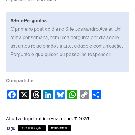
#SetePerguntas
O primeiro post do dia no Site Josivandro Avelar. Um
tema por semana, com uma pergunta por dia sobre
assuntos relacionados a arte, cidade e comunicação.
Pergunte o que quiser, eu posso lhe responder.
Compartilhe
F
X
T
Li
Bl
W
C
S
a
hr
n
u
h
o
h
c
e
k
e
at
p
ar
Atualizado pela última vez em
nov 7, 2025
e
a
e
sk
s
y
e
Tags
comunicação
resistência
b
d
dI
y
A
Li