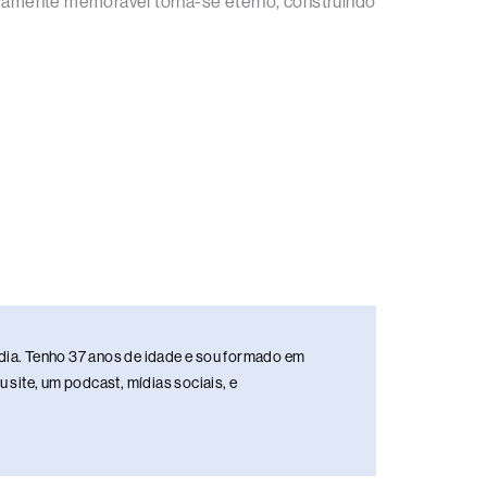
eiramente memorável torna-se eterno, construindo
media. Tenho 37 anos de idade e sou formado em
site, um podcast, mídias sociais, e