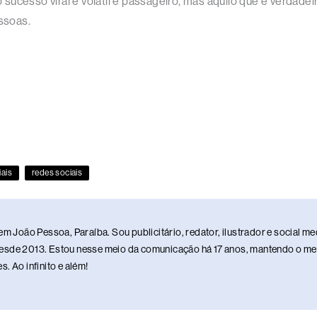
sucesso viral é volátil e passageiro, mas aquilo que é verdad
ssoas.
iais
redes sociais
em João Pessoa, Paraíba. Sou publicitário, redator, ilustrador e social 
sde 2013. Estou nesse meio da comunicação há 17 anos, mantendo o meu 
. Ao infinito e além!