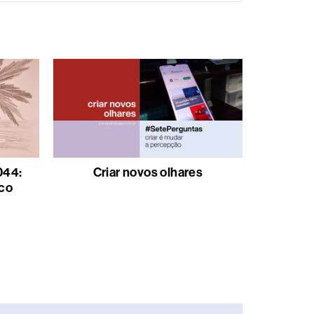
044:
Criar novos olhares
co