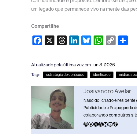
com identidade e propósito. Lembre-se de que o 
um legado que permanece vivo na mente das pe
Compartilhe
F
X
T
Li
Bl
W
C
S
a
hr
n
u
h
o
h
c
e
k
e
at
p
ar
Atualizado pela última vez em
jun 8, 2026
e
a
e
sk
s
y
e
Tags
estratégia de conteúdo
identidade
mídias soc
b
d
dI
y
A
Li
o
s
n
p
n
Josivandro Avelar
o
p
k
Nascido, criado e residente 
k
Publicidade e Propaganda de
colaborando com outros sites