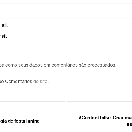
ail.
ail.
ba como seus dados em comentários são processados
.
 de Comentários
do site.
#ContentTalks: Criar mu
rgia de festa junina
es