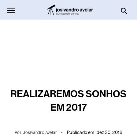
Ir
Pesq
para
o
conteúdo
REALIZAREMOS SONHOS
EM 2017
Publicado em
dez 30, 2016
Por
Josivandro Avelar