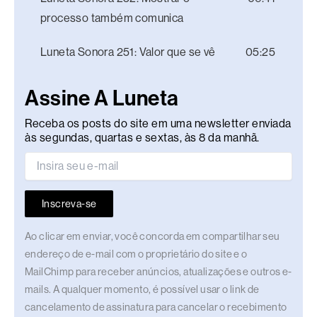
processo também comunica
Luneta Sonora 251: Valor que se vê
05:25
Assine A Luneta
Receba os posts do site em uma newsletter enviada
às segundas, quartas e sextas, às 8 da manhã.
Inscreva-se
Ao clicar em enviar, você concorda em compartilhar seu
endereço de e-mail com o proprietário do site e o
MailChimp para receber anúncios, atualizações e outros e-
mails. A qualquer momento, é possível usar o link de
cancelamento de assinatura para cancelar o recebimento