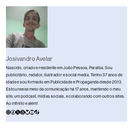
b
d
dI
y
A
Li
o
s
n
p
n
o
p
k
k
Josivandro Avelar
Nascido, criado e residente em João Pessoa, Paraíba. Sou
publicitário, redator, ilustrador e social media. Tenho 37 anos de
idade e sou formado em Publicidade e Propaganda desde 2013.
Estou nesse meio da comunicação há 17 anos, mantendo o meu
site, um podcast, mídias sociais, e colaborando com outros sites.
Ao infinito e além!