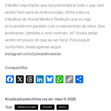
trabalho importante que vai potencializar tudo o que vem
sendo feito para as redes sociais, vitrine para os
trabalhos de Social Media e Redação que eu sigo
procurando em paralelo com a manutenção de sites. Que
lembrando, também é com contrato, tá? Vocês estão
vendo um pouco do que eu sei fazer. Para seguir
conferindo, basta apenas seguir
instagram.com/josivandroavelar
.
Compartilhe
F
X
T
Li
Bl
W
C
S
a
hr
n
u
h
o
h
c
e
k
e
at
p
ar
Atualizado pela última vez em
maio 11, 2025
e
a
e
sk
s
y
e
Tags
mídias sociais
stories
story