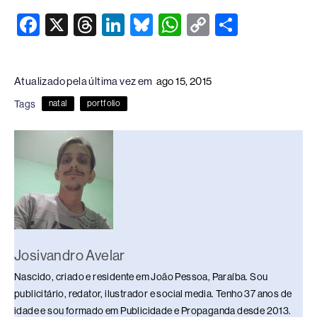
F
X
T
Li
Bl
W
C
S
a
hr
n
u
h
o
h
c
e
k
e
at
p
ar
Atualizado pela última vez em
ago 15, 2015
e
a
e
sk
s
y
e
Tags
natal
portfolio
b
d
dI
y
A
Li
o
s
n
p
n
o
p
k
k
Josivandro Avelar
Nascido, criado e residente em João Pessoa, Paraíba. Sou
publicitário, redator, ilustrador e social media. Tenho 37 anos de
idade e sou formado em Publicidade e Propaganda desde 2013.