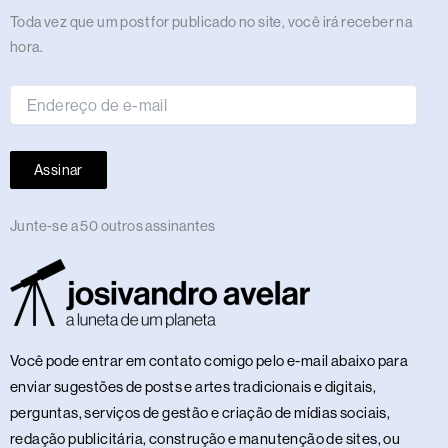
m
r
t
Endereço
Toda vez que um post for publicado no site, você irá receber na
de
hora.
e-
mail
Assinar
Junte-se a 50 outros assinantes
Você pode entrar em contato comigo pelo e-mail abaixo para
enviar sugestões de posts e artes tradicionais e digitais,
perguntas, serviços de gestão e criação de mídias sociais,
redação publicitária, construção e manutenção de sites, ou