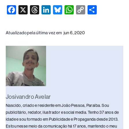
F
X
T
Li
Bl
W
C
S
a
hr
n
u
h
o
h
c
e
k
e
at
p
ar
Atualizado pela última vez em
jun 6, 2020
e
a
e
sk
s
y
e
b
d
dI
y
A
Li
o
s
n
p
n
o
p
k
k
Josivandro Avelar
Nascido, criado e residente em João Pessoa, Paraíba. Sou
publicitário, redator, ilustrador e social media. Tenho 37 anos de
idade e sou formado em Publicidade e Propaganda desde 2013.
Estou nesse meio da comunicação há 17 anos, mantendo o meu