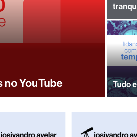
tranqu
os no YouTube
Tudo e