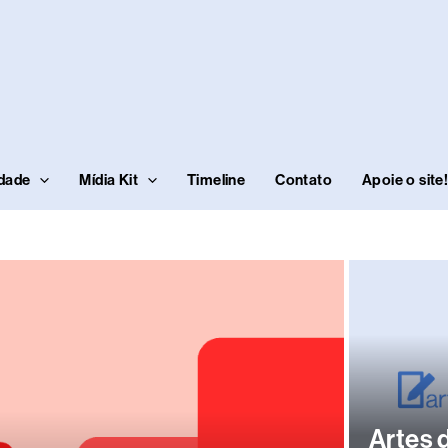
idade
Mídia Kit
Timeline
Contato
Apoie o site
Artes 