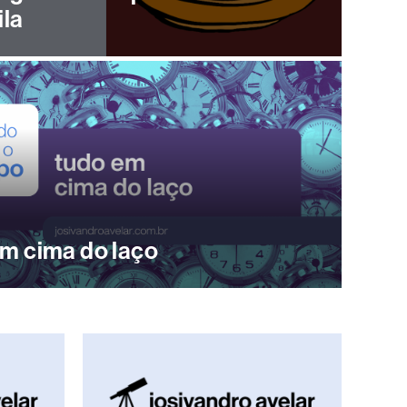
ila
m cima do laço