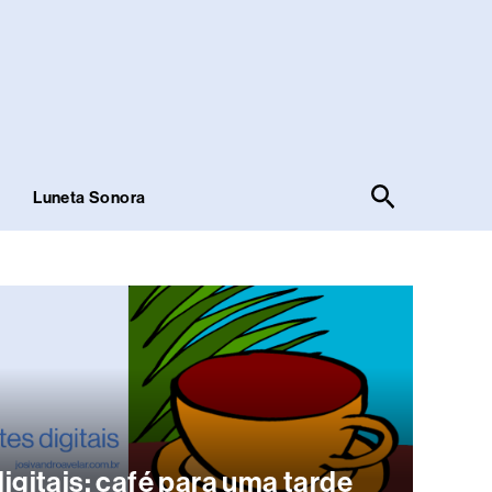
Pesquisar
!
Luneta Sonora
digitais: café para uma tarde