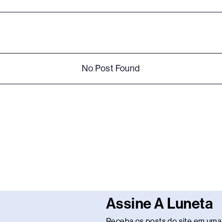
No Post Found
Assine A Luneta
Receba os posts do site em uma 