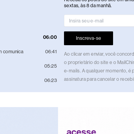
sextas, às 8 da manhã.
06:00
Inscreva-se
m comunica
06:41
Ao clicar em enviar, você conco
o proprietário do site e o MailCh
05:25
e-mails. A qualquer momento, é p
assinatura para cancelar o rece
06:23