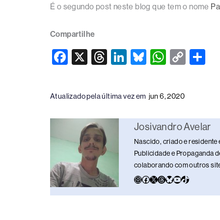
É o segundo post neste blog que tem o nome
Pa
Compartilhe
F
X
T
Li
Bl
W
C
S
a
hr
n
u
h
o
h
c
e
k
e
at
p
ar
Atualizado pela última vez em
jun 6, 2020
e
a
e
sk
s
y
e
b
d
dI
y
A
Li
Josivandro Avelar
o
s
n
p
n
Nascido, criado e residente 
o
p
k
Publicidade e Propaganda de
k
colaborando com outros sites