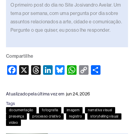
O primeiro post do dia no Site Josivandro Avelar. Um
tema por semana, com uma pergunta por dia sobre
assuntos relacionados a arte, cidade e comunicação.
Pergunte o que quiser, eu posso lhe responder.
Compartilhe
F
X
T
Li
Bl
W
C
S
a
hr
n
u
h
o
h
c
e
k
e
at
p
ar
Atualizado pela última vez em
jun 24, 2026
e
a
e
sk
s
y
e
Tags
b
d
dI
y
A
Li
documentação
fotografia
imagem
narrativa visual
o
s
n
p
n
presença
processo criativo
registro
storytelling visual
vídeo
o
p
k