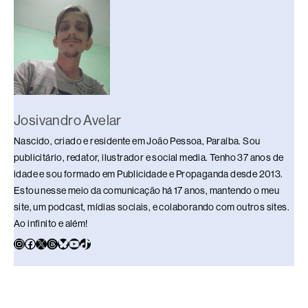
k
Josivandro Avelar
Nascido, criado e residente em João Pessoa, Paraíba. Sou
publicitário, redator, ilustrador e social media. Tenho 37 anos de
idade e sou formado em Publicidade e Propaganda desde 2013.
Estou nesse meio da comunicação há 17 anos, mantendo o meu
site, um podcast, mídias sociais, e colaborando com outros sites.
Ao infinito e além!