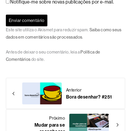
Notifique-me sobre novas publicações por e-mail.
Este site utiliza o Akismet para reduzir spam.
Saiba como seus
dados em comentários são processados
.
Antes de deixar o seu comentário, leia a
Política de
Comentários
do site.
Anterior
Bora desenhar? #251
Próximo
Mudar para se