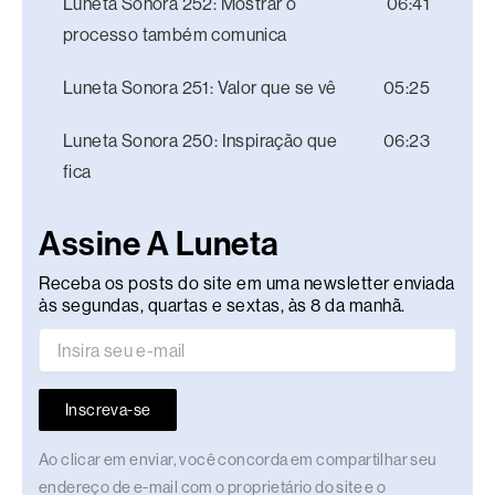
Luneta Sonora 252: Mostrar o
06:41
processo também comunica
Luneta Sonora 251: Valor que se vê
05:25
Luneta Sonora 250: Inspiração que
06:23
fica
Assine A Luneta
Receba os posts do site em uma newsletter enviada
às segundas, quartas e sextas, às 8 da manhã.
Inscreva-se
Ao clicar em enviar, você concorda em compartilhar seu
endereço de e-mail com o proprietário do site e o