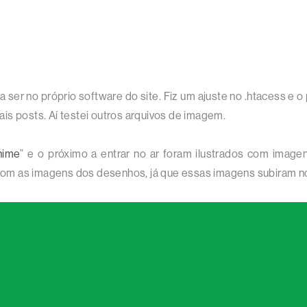
a ser no próprio software do site. Fiz um ajuste no .htacess e o
posts. Aí testei outros arquivos de imagem.
nime
” e o próximo a entrar no ar foram ilustrados com image
ra com as imagens dos desenhos, já que essas imagens subiram 