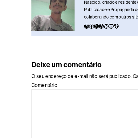
o
p
k
Nascido, criado e residente 
k
Publicidade e Propaganda de
colaborando com outros sites
Deixe um comentário
O seu endereço de e-mail não será publicado.
Ca
Comentário