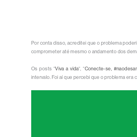
Por conta disso, acreditei que o problema poderi
comprometer até mesmo o andamento dos demais 
Os posts “
Viva a vida
“, “
Conecte-se, #naodesa
intervalo. Foi aí que percebi que o problema e