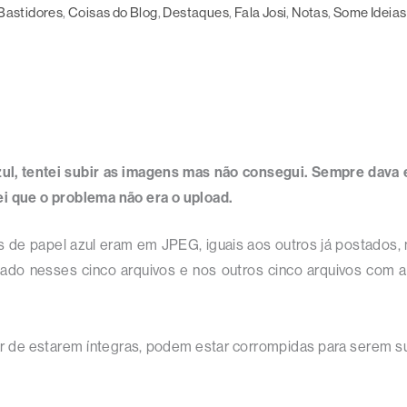
Bastidores
, 
Coisas do Blog
, 
Destaques
, 
Fala Josi
, 
Notas
, 
Some Ideias
zul, tentei subir as imagens mas não consegui. Sempre dava 
ei que o problema não era o upload.
os de papel azul eram em JPEG, iguais aos outros já postados
ctado nesses cinco arquivos e nos outros cinco arquivos co
r de estarem íntegras, podem estar corrompidas para serem s