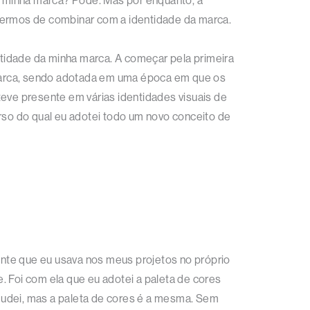
da minha marca? Pode. Mas por enquanto, a
 termos de combinar com a identidade da marca.
tidade da minha marca. A começar pela primeira
e marca, sendo adotada em uma época em que os
teve presente em várias identidades visuais de
urso do qual eu adotei todo um novo conceito de
fonte que eu usava nos meus projetos no próprio
e. Foi com ela que eu adotei a paleta de cores
mudei, mas a paleta de cores é a mesma. Sem