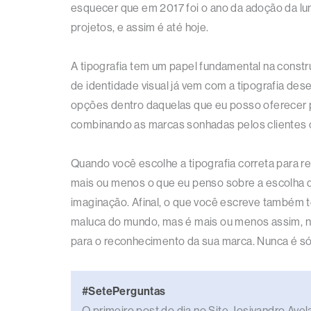
esquecer que em 2017 foi o ano da adoção da lu
projetos, e assim é até hoje.
A tipografia tem um papel fundamental na constr
de identidade visual já vem com a tipografia de
opções dentro daquelas que eu posso oferecer pa
combinando as marcas sonhadas pelos clientes co
Quando você escolhe a tipografia correta para r
mais ou menos o que eu penso sobre a escolha d
imaginação. Afinal, o que você escreve também 
maluca do mundo, mas é mais ou menos assim, nã
para o reconhecimento da sua marca. Nunca é s
#SetePerguntas
O primeiro post do dia no Site Josivandro Ave