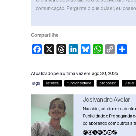
comunicação. Pergunte o que quiser, eu posso
Compartilhe
F
X
T
Li
Bl
W
C
S
a
hr
n
u
h
o
h
c
e
k
e
at
p
ar
Atualizado pela última vez em
ago 30, 2025
e
a
e
sk
s
y
e
Tags
estética
funcionalidade
propósito
visual
b
d
dI
y
A
Li
o
s
n
p
n
Josivandro Avelar
o
p
k
Nascido, criado e residente 
k
Publicidade e Propaganda de
colaborando com outros sites