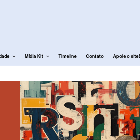
idade
Mídia Kit
Timeline
Contato
Apoie o site