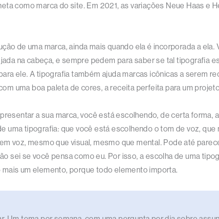
neta como marca do site. Em 2021, as variações Neue Haas e H
ução de uma marca, ainda mais quando ela é incorporada a ela. 
sejada na cabeça, e sempre pedem para saber se tal tipografia 
ra ele. A tipografia também ajuda marcas icônicas a serem rec
m uma boa paleta de cores, a receita perfeita para um projeto 
epresentar a sua marca, você está escolhendo, de certa forma, 
e uma tipografia: que você está escolhendo o tom de voz, que
tem voz, mesmo que visual, mesmo que mental. Pode até parece
o sei se você pensa como eu. Por isso, a escolha de uma tipog
ó mais um elemento, porque todo elemento importa.
lar. Um tema por semana, com uma pergunta por dia sobre assunt