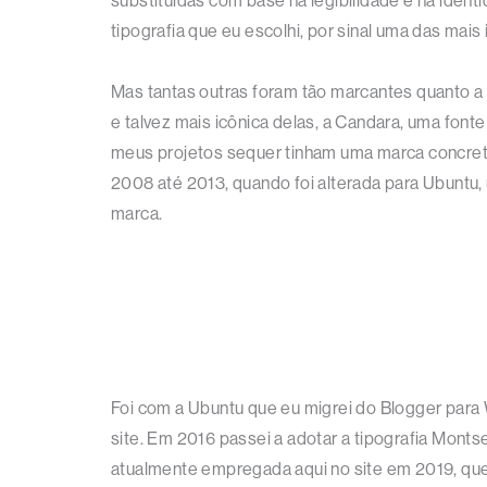
substituídas com base na legibilidade e na iden
tipografia que eu escolhi, por sinal uma das m
Mas tantas outras foram tão marcantes quanto a
e talvez mais icônica delas, a Candara, uma fon
meus projetos sequer tinham uma marca concreta 
2008 até 2013, quando foi alterada para Ubuntu,
marca.
Foi com a Ubuntu que eu migrei do Blogger para W
site. Em 2016 passei a adotar a tipografia Montse
atualmente empregada aqui no site em 2019, que