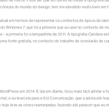
tidade de marca. Pode ser que um dia eu vá mudar a tipografia 
ais icônicas do mundo do design, tem me atendido muito bem em
 atual em termos de representar os contextos de época da iden
te do Windows 7, que foi a primeira que eu usei no contexto d
– a primeira foi a lampadinha de 2011. A tipografia Candara es
 uma fonte gratuita, no contexto do trabalho de conclusão de c
ordPress em 2014. E daí em diante, ficou mais fácil alinhar a 
rrat, e eu levei ela para a 612 Comunicação, que a adota até hoj
 hoje teve as cores rearranjadas, fazendo até parecer que eu 