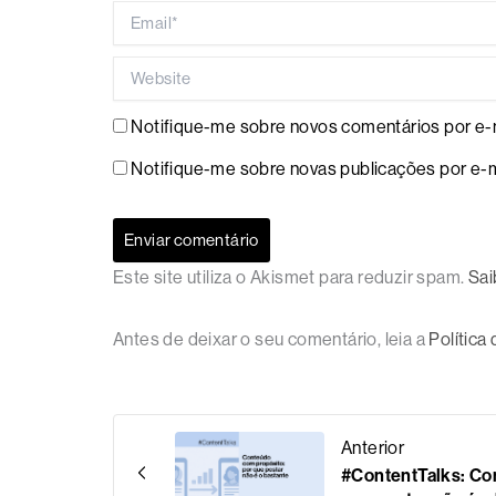
Email*
Website
Notifique-me sobre novos comentários por e-m
Notifique-me sobre novas publicações por e-m
Este site utiliza o Akismet para reduzir spam.
Sai
Antes de deixar o seu comentário, leia a
Política
Anterior
#ContentTalks: Co