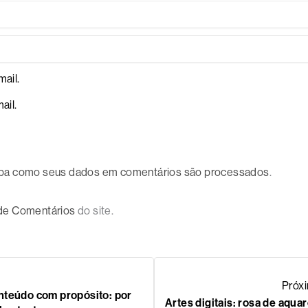
ail.
ail.
ba como seus dados em comentários são processados
.
 de Comentários
do site.
Próx
nteúdo com propósito: por
Artes digitais: rosa de aquar