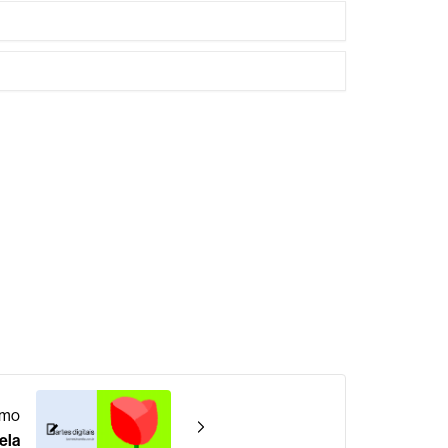
imo
ela