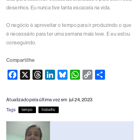
desenhos. Eu nunca tive tanta escacela na vida.
O negócio é aproveitar o tempo para ir produzindo o que
é necessário para ter uma semana mais leve. E eu estou
conseguindo.
Compartilhe
F
X
T
Li
Bl
W
C
S
a
hr
n
u
h
o
h
c
e
k
e
at
p
ar
Atualizado pela última vez em
jul 24, 2023
e
a
e
sk
s
y
e
Tags
tempo
trabalho
b
d
dI
y
A
Li
o
s
n
p
n
o
p
k