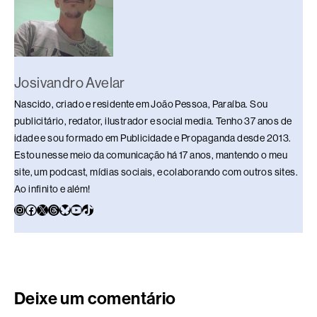
k
Josivandro Avelar
Nascido, criado e residente em João Pessoa, Paraíba. Sou
publicitário, redator, ilustrador e social media. Tenho 37 anos de
idade e sou formado em Publicidade e Propaganda desde 2013.
Estou nesse meio da comunicação há 17 anos, mantendo o meu
site, um podcast, mídias sociais, e colaborando com outros sites.
Ao infinito e além!
Deixe um comentário