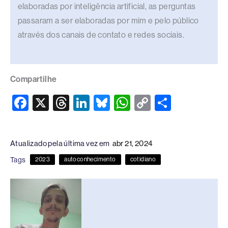
elaboradas por inteligência artificial, as perguntas
passaram a ser elaboradas por mim e pelo público
através dos canais de contato e redes sociais.
Compartilhe
F
X
T
Li
Bl
W
C
S
a
hr
n
u
h
o
h
c
e
k
e
at
p
ar
Atualizado pela última vez em
abr 21, 2024
e
a
e
sk
s
y
e
Tags
2023
autoconhecimento
cotidiano
b
d
dI
y
A
Li
o
s
n
p
n
o
p
k
k