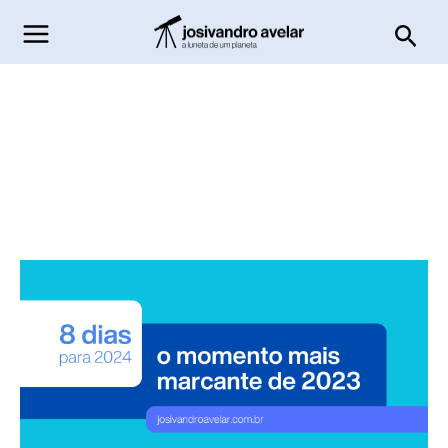
Ir
Pesq
para
o
conteúdo