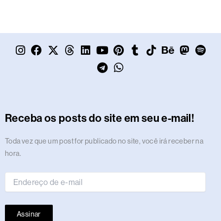
I
F
X
T
L
Y
T
P
W
T
T
B
M
S
n
a
-
h
i
o
e
i
h
u
i
e
a
p
s
c
t
r
n
u
l
n
a
m
k
h
s
o
t
e
w
e
k
t
e
t
t
b
t
a
t
t
a
b
i
a
e
u
g
e
s
l
o
n
o
i
g
o
t
d
d
b
r
r
a
r
k
c
d
f
r
o
t
s
i
e
a
e
p
e
o
y
Receba os posts do site em seu e-mail!
a
k
e
n
m
s
p
n
m
r
t
Endereço
Toda vez que um post for publicado no site, você irá receber na
de
hora.
e-
mail
Assinar