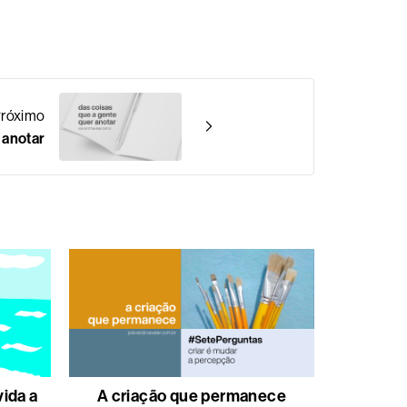
róximo
 anotar
vida a
A criação que permanece