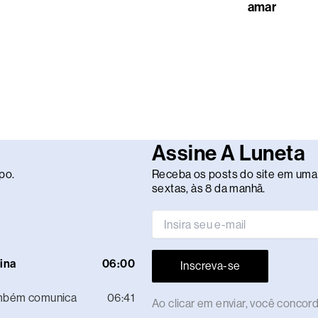
amar
Assine A Luneta
po.
Receba os posts do site em uma 
sextas, às 8 da manhã.
ina
06:00
Inscreva-se
ambém comunica
06:41
Ao clicar em enviar, você conco