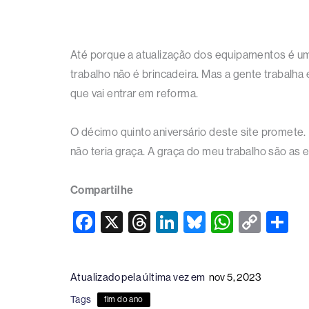
Até porque a atualização dos equipamentos é uma
trabalho não é brincadeira. Mas a gente trabalha
que vai entrar em reforma.
O décimo quinto aniversário deste site promete. 
não teria graça. A graça do meu trabalho são as
Compartilhe
F
X
T
Li
Bl
W
C
S
a
hr
n
u
h
o
h
c
e
k
e
at
p
ar
Atualizado pela última vez em
nov 5, 2023
e
a
e
sk
s
y
e
Tags
fim do ano