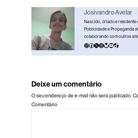
b
d
dI
y
A
Li
o
s
n
p
n
Josivandro Avelar
o
p
k
Nascido, criado e residente 
k
Publicidade e Propaganda de
colaborando com outros sites
Deixe um comentário
O seu endereço de e-mail não será publicado.
Ca
Comentário