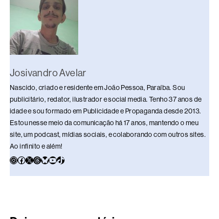
o
s
n
p
n
o
p
k
k
Josivandro Avelar
Nascido, criado e residente em João Pessoa, Paraíba. Sou
publicitário, redator, ilustrador e social media. Tenho 37 anos de
idade e sou formado em Publicidade e Propaganda desde 2013.
Estou nesse meio da comunicação há 17 anos, mantendo o meu
site, um podcast, mídias sociais, e colaborando com outros sites.
Ao infinito e além!