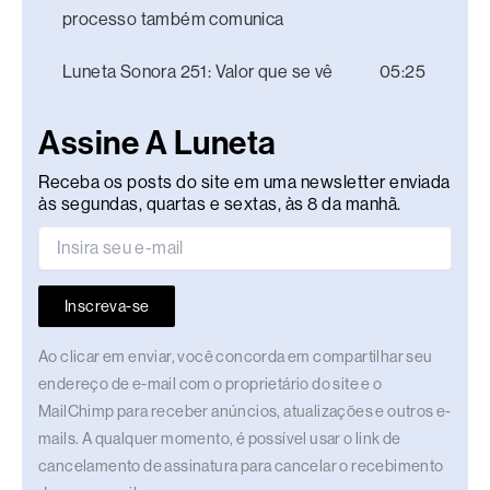
processo também comunica
Luneta Sonora 251: Valor que se vê
05:25
Assine A Luneta
Receba os posts do site em uma newsletter enviada
às segundas, quartas e sextas, às 8 da manhã.
Inscreva-se
Ao clicar em enviar, você concorda em compartilhar seu
endereço de e-mail com o proprietário do site e o
MailChimp para receber anúncios, atualizações e outros e-
mails. A qualquer momento, é possível usar o link de
cancelamento de assinatura para cancelar o recebimento