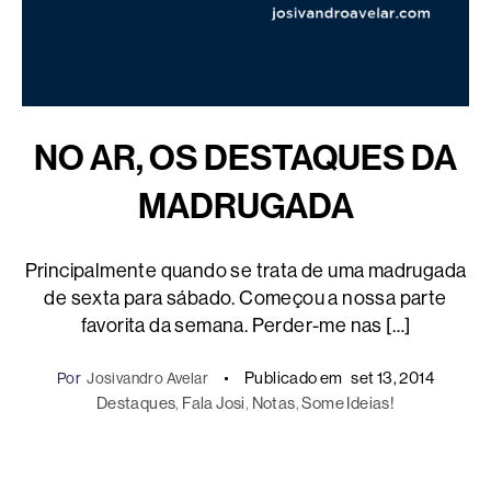
NO AR, OS DESTAQUES DA
MADRUGADA
Principalmente quando se trata de uma madrugada
de sexta para sábado. Começou a nossa parte
favorita da semana. Perder-me nas […]
Publicado em
set 13, 2014
Por
Josivandro Avelar
Destaques
, 
Fala Josi
, 
Notas
, 
Some Ideias!