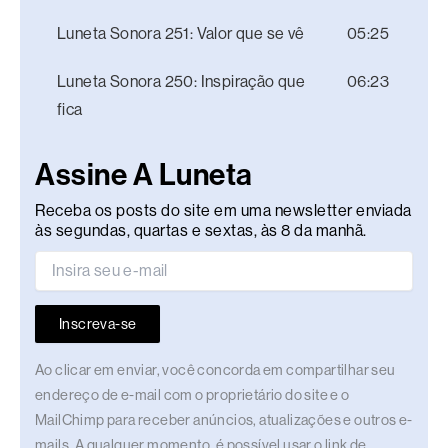
Luneta Sonora 251: Valor que se vê
05:25
Luneta Sonora 250: Inspiração que
06:23
fica
Assine A Luneta
Receba os posts do site em uma newsletter enviada
às segundas, quartas e sextas, às 8 da manhã.
Inscreva-se
Ao clicar em enviar, você concorda em compartilhar seu
endereço de e-mail com o proprietário do site e o
MailChimp para receber anúncios, atualizações e outros e-
mails. A qualquer momento, é possível usar o link de