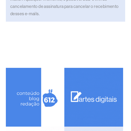
cancelamento de assinatura para cancelar o recebimento
desses e-mails.