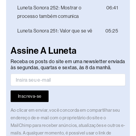
Luneta Sonora 252: Mostrar o
06:41
processo também comunica
Luneta Sonora 251: Valor que se vê
05:25
Assine A Luneta
Receba os posts do site em uma newsletter enviada
às segundas, quartas e sextas, às 8 da manhã.
Inscreva-se
Ao clicar em enviar, você concorda em compartilhar seu
endereço de e-mail com o proprietário do site e o
MailChimp para receber anúncios, atualizações e outros e-
mails. A qualquer momento, é possível usar o link de