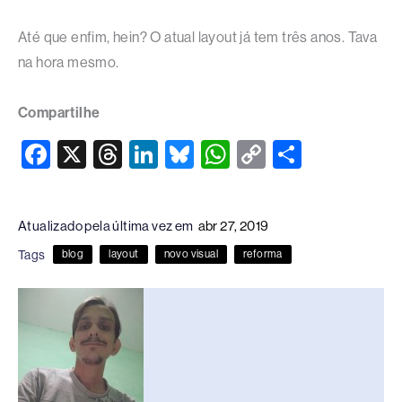
Até que enfim, hein? O atual layout já tem três anos. Tava
na hora mesmo.
Compartilhe
F
X
T
Li
Bl
W
C
S
a
hr
n
u
h
o
h
c
e
k
e
at
p
ar
Atualizado pela última vez em
abr 27, 2019
e
a
e
sk
s
y
e
Tags
blog
layout
novo visual
reforma
b
d
dI
y
A
Li
o
s
n
p
n
o
p
k
k