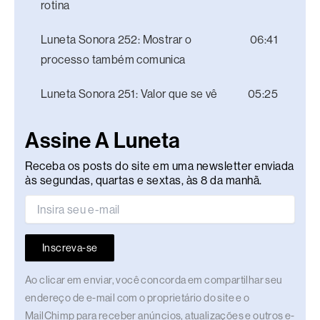
rotina
Luneta Sonora 252: Mostrar o
06:41
processo também comunica
Luneta Sonora 251: Valor que se vê
05:25
Assine A Luneta
Receba os posts do site em uma newsletter enviada
às segundas, quartas e sextas, às 8 da manhã.
Inscreva-se
Ao clicar em enviar, você concorda em compartilhar seu
endereço de e-mail com o proprietário do site e o
MailChimp para receber anúncios, atualizações e outros e-