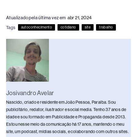
a
hr
n
u
h
o
h
c
e
k
e
at
p
ar
Atualizado pela última vez em
abr 21, 2024
e
a
e
sk
s
y
e
Tags
autoconhecimento
cotidiano
site
trabalho
b
d
dI
y
A
Li
o
s
n
p
n
o
p
k
k
Josivandro Avelar
Nascido, criado e residente em João Pessoa, Paraíba. Sou
publicitário, redator, ilustrador e social media. Tenho 37 anos de
idade e sou formado em Publicidade e Propaganda desde 2013.
Estou nesse meio da comunicação há 17 anos, mantendo o meu
site, um podcast, mídias sociais, e colaborando com outros sites.