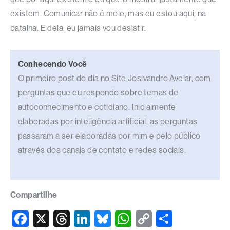
existem. Comunicar não é mole, mas eu estou aqui, na
batalha. E dela, eu jamais vou desistir.
Conhecendo Você
O primeiro post do dia no Site Josivandro Avelar, com
perguntas que eu respondo sobre temas de
autoconhecimento e cotidiano. Inicialmente
elaboradas por inteligência artificial, as perguntas
passaram a ser elaboradas por mim e pelo público
através dos canais de contato e redes sociais.
Compartilhe
F
X
T
Li
Bl
W
C
S