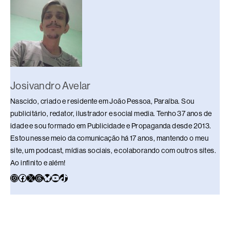
o
s
n
p
n
o
p
k
k
Josivandro Avelar
Nascido, criado e residente em João Pessoa, Paraíba. Sou
publicitário, redator, ilustrador e social media. Tenho 37 anos de
idade e sou formado em Publicidade e Propaganda desde 2013.
Estou nesse meio da comunicação há 17 anos, mantendo o meu
site, um podcast, mídias sociais, e colaborando com outros sites.
Ao infinito e além!