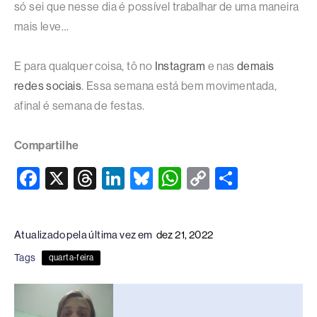
só sei que nesse dia é possível trabalhar de uma maneira
mais leve…
E para qualquer coisa, tô no
Instagram
e nas
demais
redes sociais
. Essa semana está bem movimentada,
afinal é semana de festas.
Compartilhe
F
X
T
Li
Bl
W
C
S
a
hr
n
u
h
o
h
c
e
k
e
at
p
ar
Atualizado pela última vez em
dez 21, 2022
e
a
e
sk
s
y
e
Tags
quarta-feira
b
d
dI
y
A
Li
o
s
n
p
n
o
p
k