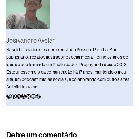
k
Josivandro Avelar
Nascido, criado e residente em João Pessoa, Paraíba. Sou
publicitário, redator, ilustrador e social media. Tenho 37 anos de
idade e sou formado em Publicidade e Propaganda desde 2013.
Estou nesse meio da comunicação há 17 anos, mantendo o meu
site, um podcast, mídias sociais, e colaborando com outros sites.
Ao infinito e além!
Deixe um comentário