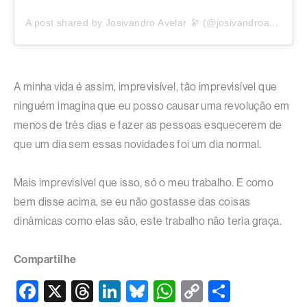
A post shared by Josivandro Avelar 🔭 (@josivandroavelar)
A minha vida é assim, imprevisível, tão imprevisível que
ninguém imagina que eu posso causar uma revolução em
menos de três dias e fazer as pessoas esquecerem de
que um dia sem essas novidades foi um dia normal.
Mais imprevisível que isso, só o meu trabalho. E como
bem disse acima, se eu não gostasse das coisas
dinâmicas como elas são, este trabalho não teria graça.
Compartilhe
F
X
T
Li
Bl
W
C
S