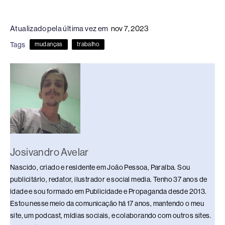
a
hr
n
u
h
o
h
c
e
k
e
at
p
ar
Atualizado pela última vez em
nov 7, 2023
e
a
e
sk
s
y
e
Tags
mudanças
trabalho
b
d
dI
y
A
Li
o
s
n
p
n
o
p
k
k
Josivandro Avelar
Nascido, criado e residente em João Pessoa, Paraíba. Sou
publicitário, redator, ilustrador e social media. Tenho 37 anos de
idade e sou formado em Publicidade e Propaganda desde 2013.
Estou nesse meio da comunicação há 17 anos, mantendo o meu
site, um podcast, mídias sociais, e colaborando com outros sites.