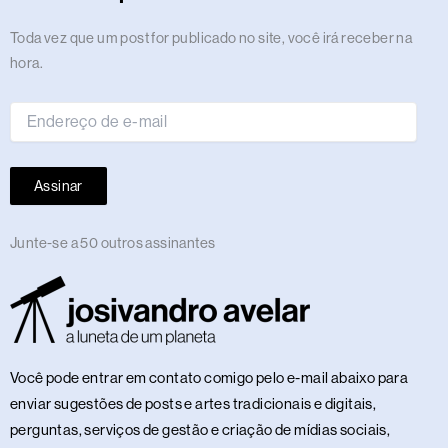
a
k
e
n
m
s
p
n
m
r
t
Endereço
Toda vez que um post for publicado no site, você irá receber na
de
hora.
e-
mail
Assinar
Junte-se a 50 outros assinantes
Você pode entrar em contato comigo pelo e-mail abaixo para
enviar sugestões de posts e artes tradicionais e digitais,
perguntas, serviços de gestão e criação de mídias sociais,