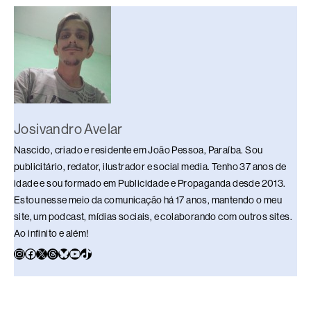
o
s
n
p
n
o
p
k
k
Josivandro Avelar
Nascido, criado e residente em João Pessoa, Paraíba. Sou
publicitário, redator, ilustrador e social media. Tenho 37 anos de
idade e sou formado em Publicidade e Propaganda desde 2013.
Estou nesse meio da comunicação há 17 anos, mantendo o meu
site, um podcast, mídias sociais, e colaborando com outros sites.
Ao infinito e além!