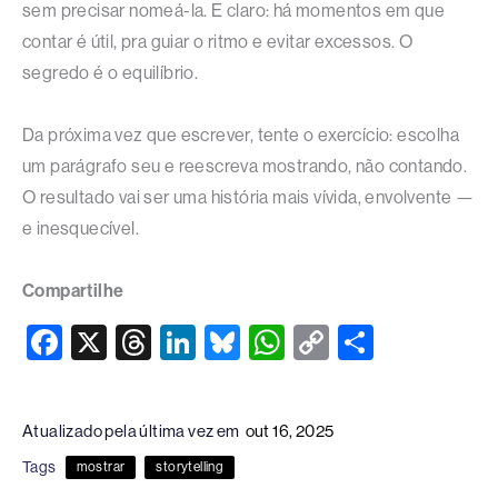
sem precisar nomeá-la. E claro: há momentos em que
contar é útil, pra guiar o ritmo e evitar excessos. O
segredo é o equilíbrio.
Da próxima vez que escrever, tente o exercício: escolha
um parágrafo seu e reescreva mostrando, não contando.
O resultado vai ser uma história mais vívida, envolvente —
e inesquecível.
Compartilhe
F
X
T
Li
Bl
W
C
S
a
hr
n
u
h
o
h
c
e
k
e
at
p
ar
Atualizado pela última vez em
out 16, 2025
e
a
e
sk
s
y
e
Tags
mostrar
storytelling
b
d
dI
y
A
Li