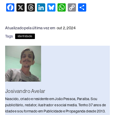
F
X
T
Li
Bl
W
C
S
a
hr
n
u
h
o
h
c
e
k
e
at
p
ar
Atualizado pela última vez em
out 2, 2024
e
a
e
sk
s
y
e
Tags
identidade
b
d
dI
y
A
Li
o
s
n
p
n
o
p
k
k
Josivandro Avelar
Nascido, criado e residente em João Pessoa, Paraíba. Sou
publicitário, redator, ilustrador e social media. Tenho 37 anos de
idade e sou formado em Publicidade e Propaganda desde 2013.