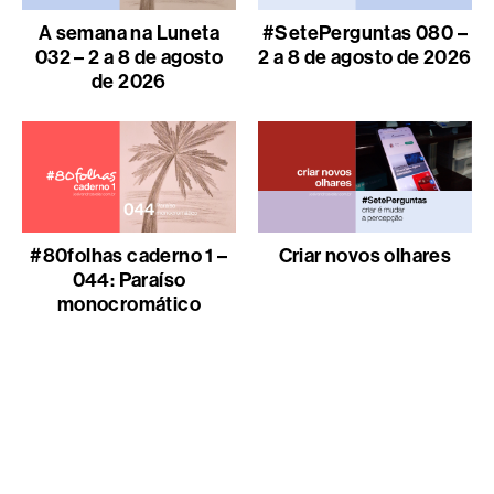
A semana na Luneta
#SetePerguntas 080 –
032 – 2 a 8 de agosto
2 a 8 de agosto de 2026
de 2026
#80folhas caderno 1 –
Criar novos olhares
044: Paraíso
monocromático