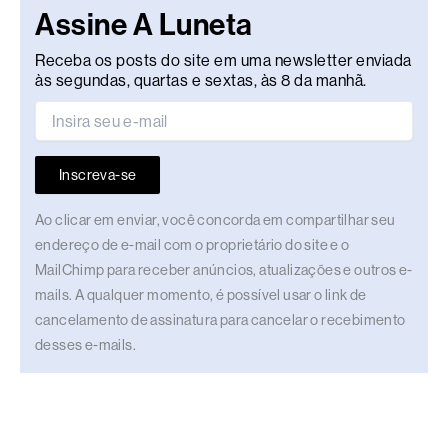
Assine A Luneta
Receba os posts do site em uma newsletter enviada
às segundas, quartas e sextas, às 8 da manhã.
Inscreva-se
Ao clicar em enviar, você concorda em compartilhar seu
endereço de e-mail com o proprietário do site e o
MailChimp para receber anúncios, atualizações e outros e-
mails. A qualquer momento, é possível usar o link de
cancelamento de assinatura para cancelar o recebimento
desses e-mails.