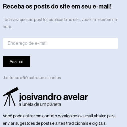
r
o
t
s
i
e
a
e
p
e
o
y
Receba os posts do site em seu e-mail!
a
k
e
n
m
s
p
n
m
r
t
Endereço
Toda vez que um post for publicado no site, você irá receber na
de
hora.
e-
mail
Assinar
Junte-se a 50 outros assinantes
Você pode entrar em contato comigo pelo e-mail abaixo para
enviar sugestões de posts e artes tradicionais e digitais,