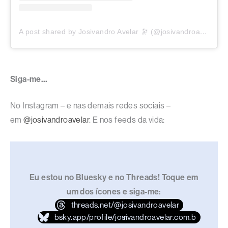
A post shared by Josivandro Avelar 🔭 (@josivandroavelar)
Siga-me…
No Instagram – e nas demais redes sociais –
em
@josivandroavelar
. E nos feeds da vida:
Eu estou no Bluesky e no Threads! Toque em
um dos ícones e siga-me:
threads.net/@josivandroavelar
bsky.app/profile/josivandroavelar.com.br